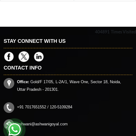
404891
Times Visited
STAY CONNECT WITH US
CONTACT INFO
Office:
Gold/F 17/05, L-2A/1, Wave One, Sector 18, Noida,
Uttar Pradesh - 201301.
+91 7017651552 / 120-5109284
ashwani@ashwanigoyal.com